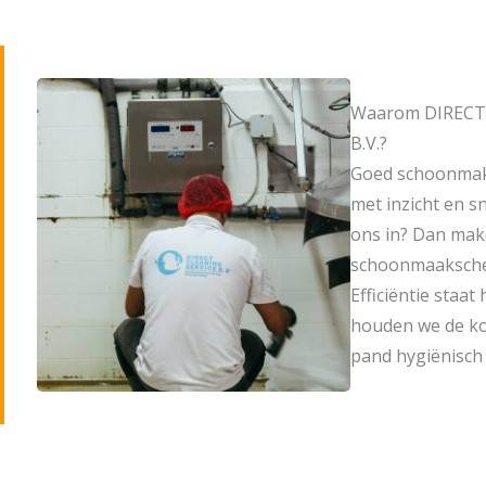
Waarom DIRECT
B.V.?
Goed schoonmak
met inzicht en s
ons in? Dan mak
schoonmaaksche
Efficiëntie staat 
houden we de kos
pand hygiënisch