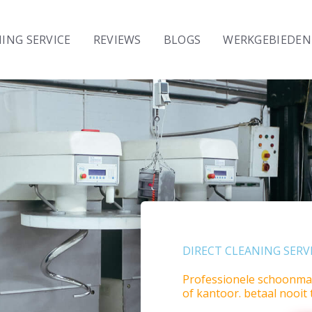
Laat
dit
ING SERVICE
REVIEWS
BLOGS
WERKGEBIEDEN
veld
blanco
DIRECT CLEANING SERVIC
Professionele schoonmaa
of kantoor. betaal nooit 