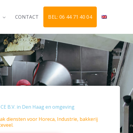
CONTACT
BEL: 06 44 71 40 04
E B.V. in Den Haag en omgeving
k diensten voor Horeca, Industrie, bakkerij
teveel.