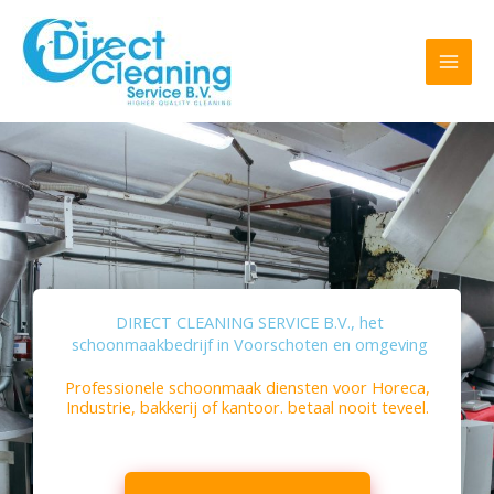
Ga
Laat
naar
dit
de
veld
inhoud
blanco
DIRECT CLEANING SERVICE B.V., het
schoonmaakbedrijf in Voorschoten en omgeving
Professionele schoonmaak diensten voor Horeca,
Industrie, bakkerij of kantoor. betaal nooit teveel.