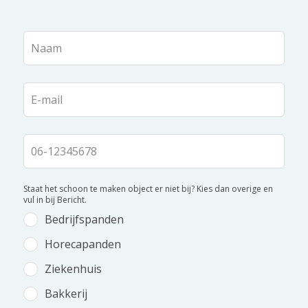
Laat
dit
veld
blanco
Staat het schoon te maken object er niet bij? Kies dan overige en
vul in bij Bericht.
Bedrijfspanden
Horecapanden
Ziekenhuis
Bakkerij