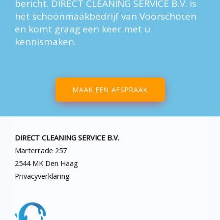
bericht. DIRECT CLEANING SERVICE B.V. is
het schoonmaakbedrijf van Voorschoten
en komt graag een keer met u
kennismaken.
MAAK EEN AFSPRAAK
DIRECT CLEANING SERVICE B.V.
Marterrade 257
2544 MK Den Haag
Privacyverklaring