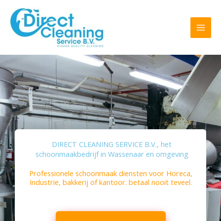
Ga
Laat
naar
dit
de
veld
inhoud
blanco
DIRECT CLEANING SERVICE B.V., het
schoonmaakbedrijf in Wassenaar en omgeving
Professionele schoonmaak diensten voor Horeca,
Industrie, bakkerij of kantoor. betaal nooit teveel.