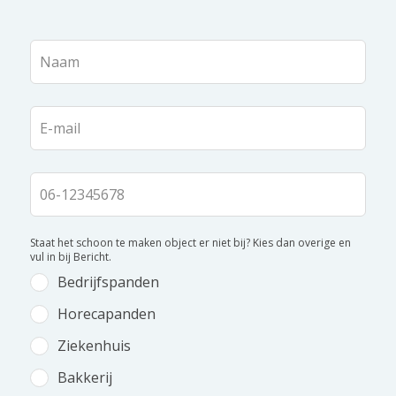
Laat
dit
veld
blanco
Staat het schoon te maken object er niet bij? Kies dan overige en
vul in bij Bericht.
Bedrijfspanden
Horecapanden
Ziekenhuis
Bakkerij