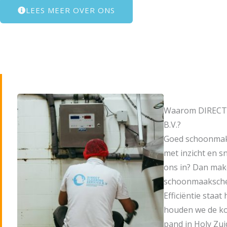
LEES MEER OVER ONS
Waarom DIRECT
B.V.?
Goed schoonmak
met inzicht en s
ons in? Dan mak
schoonmaaksche
Efficiëntie staat 
houden we de kos
pand in Holy Zui