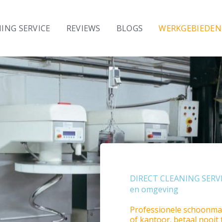
Laat
dit
ING SERVICE
REVIEWS
BLOGS
WERKGEBIEDEN
veld
blanco
DIRECT CLEANING SERVICE
en omgeving
Professionele schoonmaa
of kantoor. betaal nooit 