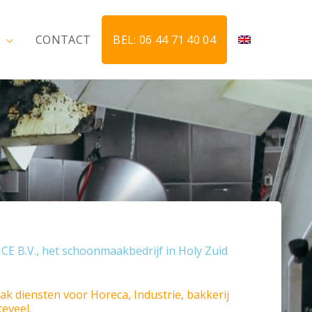
CONTACT
BEL: 06 44 71 40 04
 B.V., het schoonmaakbedrijf in Holy Zuid
k diensten voor Horeca, Industrie, bakkerij
teveel.