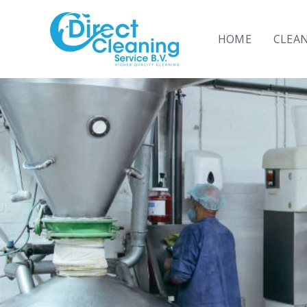
Ga
naar
HOME
CLEAN
de
inhoud