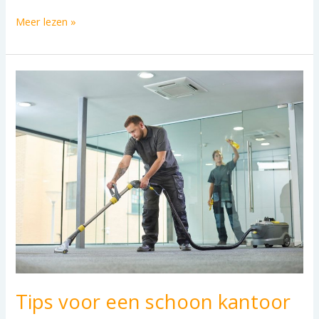
Meer lezen »
Tips
voor
een
schoon
kantoor
Tips voor een schoon kantoor